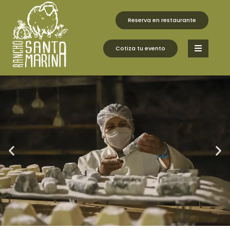
fbq('track', 'AddToCart', { content_ids: ['123'], //
'REQUIRED': array of product IDs content_type: 'product',
Reserva en restaurante
// RECOMMENDED: Either product or product_group
based on the content_ids or contents being passed. });
Cotiza tu evento