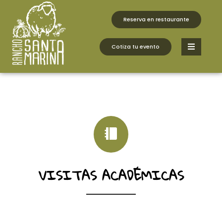
fbq('track', 'AddToCart', { content_ids: ['123'], //
'REQUIRED': array of product IDs content_type: 'product',
Reserva en restaurante
// RECOMMENDED: Either product or product_group
based on the content_ids or contents being passed. });
Cotiza tu evento
VISITAS ACADÉMICAS