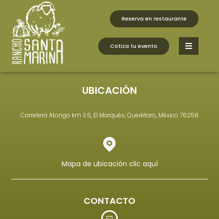
fbq('track', 'AddToCart', { content_ids: ['123'], //
'REQUIRED': array of product IDs content_type: 'product',
Reserva en restaurante
// RECOMMENDED: Either product or product_group
based on the content_ids or contents being passed. });
Cotiza tu evento
UBICACIÓN
Carretera Atongo km 3.5, El Marqués, Querétaro, México 76258
Mapa de ubicación clic aquí
CONTACTO