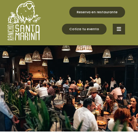
fbq('track', 'AddToCart', { content_ids: ['123'], //
'REQUIRED': array of product IDs content_type: 'product',
Reserva en restaurante
// RECOMMENDED: Either product or product_group
based on the content_ids or contents being passed. });
Cotiza tu evento